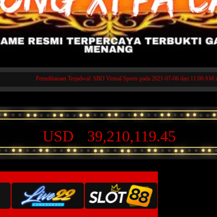
Pemeliharaan Terjadwal: SBO Virtual Sports pada 2021-07-06 dari 11:00 AM sampai 3:0
USD
39,210,119.45