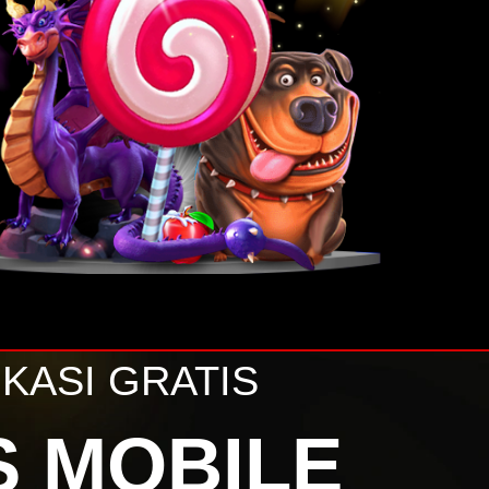
KASI GRATIS
S MOBILE