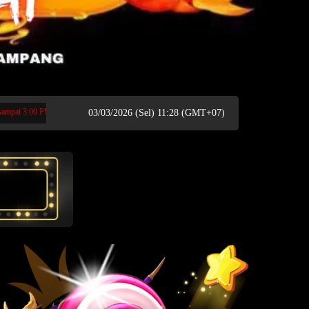
0 PM (GMT + 7). Selama waktu ini, SBO Virtual Sports permainan tidak akan tersedia. Kami
03/03/2026 (Sel) 11:28 (GMT+07)