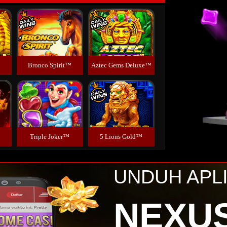
Bronco Spirit™
Aztec Gems Deluxe™
Triple Joker™
5 Lions Gold™
UNDUH APLI
NEXU