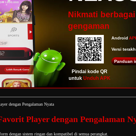
Nikmati berbaga
gengaman
Android
AP
Versi terak
Panduan i
Pindai kode QR
untuk
Unduh APK
ayer dengan Pengalaman Nyata
vorit Player dengan Pengalaman N
orm dengan sistem ringan dan kompatibel di semua perangkat.