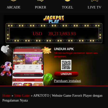
ARCADE
POKER
TOGEL
LIVE TV
USD
39,213,693.93
UNDUH APK
Nikmati berbagai permainan dalam satu
gengaman
UNDUH
Panduan instalasi
Home
»
Situs Game
» APKTOTO | Website Game Favorit Player dengan
Pengalaman Nyata