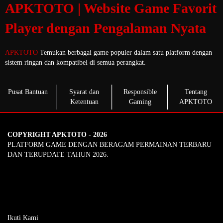
APKTOTO | Website Game Favorit
Player dengan Pengalaman Nyata
APKTOTO
Temukan berbagai game populer dalam satu platform dengan
sistem ringan dan kompatibel di semua perangkat.
Pusat Bantuan
Syarat dan
Responsible
Tentang
Ketentuan
Gaming
APKTOTO
COPYRIGHT APKTOTO - 2026
PLATFORM GAME DENGAN BERAGAM PERMAINAN TERBARU
DAN TERUPDATE TAHUN 2026.
Ikuti Kami