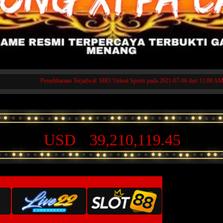
Pemeliharaan Terjadwal: SBO Virtual Sports pada 2021-07-06 dari 11:00 AM sampai 
USD
39,210,119.45