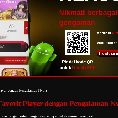
Nikmati berbaga
gengaman
Android
AP
Versi terak
Panduan i
Pindai kode QR
untuk
Unduh APK
ayer dengan Pengalaman Nyata
vorit Player dengan Pengalaman N
orm dengan sistem ringan dan kompatibel di semua perangkat.