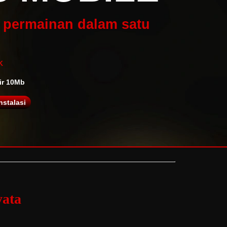
i permainan dalam satu
K
hir 10Mb
nstalasi
yata