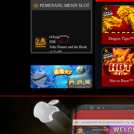
PEMENANG MESIN SLOT
rickygu****n
Dragon Tiger™
IDR
7981.23
John Hunter and the Book
of Tut™
d****y
IDR
7320.48
Sweet Bonanza™
Hot to Burn™