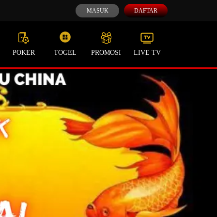
MASUK
DAFTAR
POKER
TOGEL
PROMOSI
LIVE TV