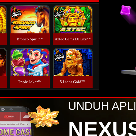
Bronco Spirit™
Aztec Gems Deluxe™
Triple Joker™
5 Lions Gold™
UNDUH APLI
NEXU