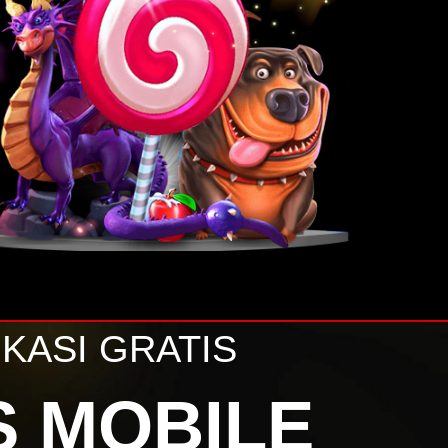
KASI GRATIS
S MOBILE