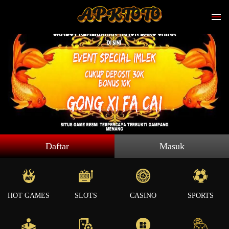
Daftar
Masuk
HOT GAMES
SLOTS
CASINO
SPORTS