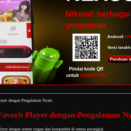
Nikmati berbaga
gengaman
Android
AP
Versi terak
Panduan i
Pindai kode QR
untuk
Unduh APK
ayer dengan Pengalaman Nyata
vorit Player dengan Pengalaman N
orm dengan sistem ringan dan kompatibel di semua perangkat.