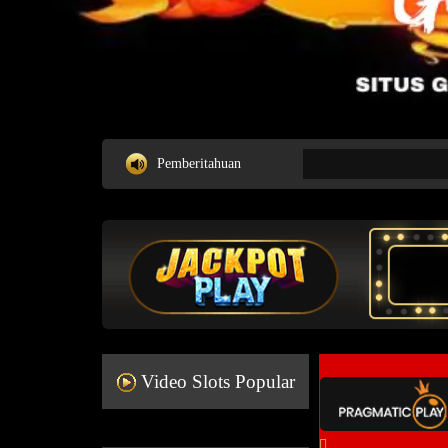
Pemberitahuan
Video Slots Popular