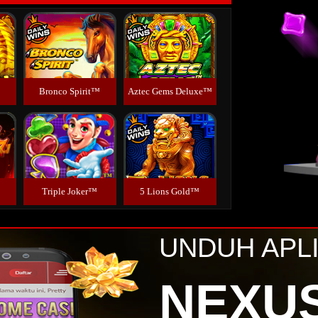
Bronco Spirit™
Aztec Gems Deluxe™
Triple Joker™
5 Lions Gold™
UNDUH APLI
NEXU