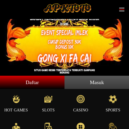
Daftar
Masuk
HOT GAMES
SLOTS
CASINO
SPORTS