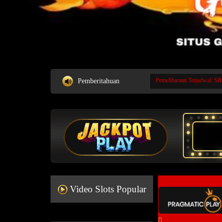
Pemeliharaan Terjadwal: SBO Virtual 
Pemberitahuan
Video Slots Popular