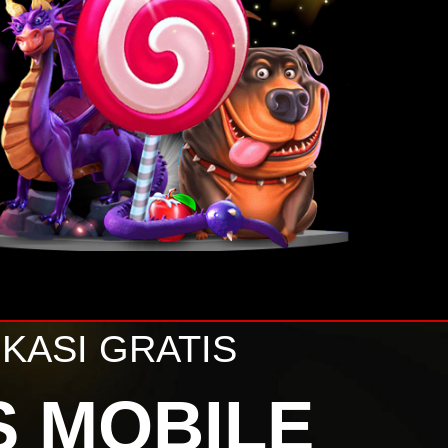
KASI GRATIS
S MOBILE