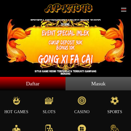
Daftar
Masuk
HOT GAMES
SLOTS
CASINO
SPORTS