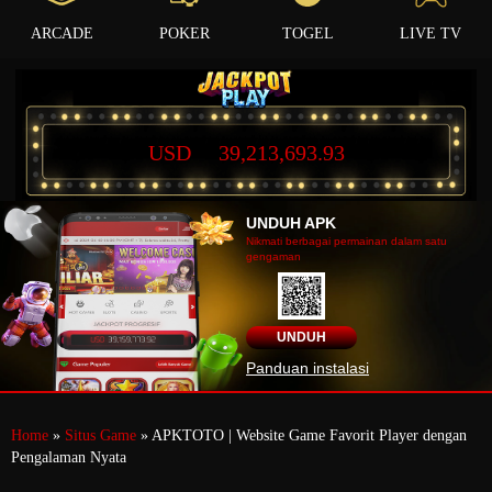
ARCADE
POKER
TOGEL
LIVE TV
USD
39,213,693.93
UNDUH APK
Nikmati berbagai permainan dalam satu
gengaman
UNDUH
Panduan instalasi
Home
»
Situs Game
» APKTOTO | Website Game Favorit Player dengan
Pengalaman Nyata