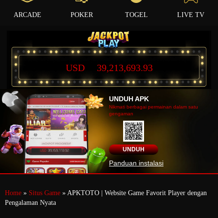
ARCADE
POKER
TOGEL
LIVE TV
USD
39,213,693.93
UNDUH APK
Nikmati berbagai permainan dalam satu
gengaman
UNDUH
Panduan instalasi
Home
»
Situs Game
» APKTOTO | Website Game Favorit Player dengan
Pengalaman Nyata