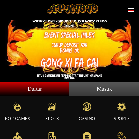
Daftar
Masuk
HOT GAMES
SLOTS
CASINO
SPORTS