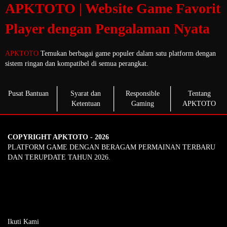
APKTOTO | Website Game Favorit
Player dengan Pengalaman Nyata
APKTOTO
Temukan berbagai game populer dalam satu platform dengan
sistem ringan dan kompatibel di semua perangkat.
Pusat Bantuan
Syarat dan
Responsible
Tentang
Ketentuan
Gaming
APKTOTO
COPYRIGHT APKTOTO - 2026
PLATFORM GAME DENGAN BERAGAM PERMAINAN TERBARU
DAN TERUPDATE TAHUN 2026.
Ikuti Kami