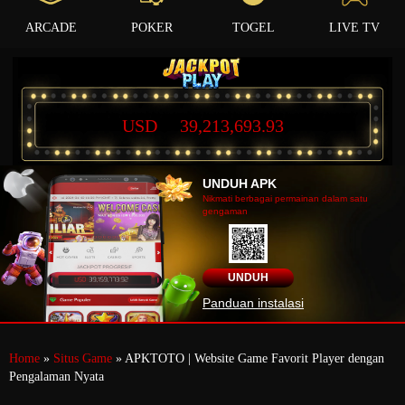
ARCADE
POKER
TOGEL
LIVE TV
USD
39,213,693.93
UNDUH APK
Nikmati berbagai permainan dalam satu
gengaman
UNDUH
Panduan instalasi
Home
»
Situs Game
» APKTOTO | Website Game Favorit Player dengan
Pengalaman Nyata