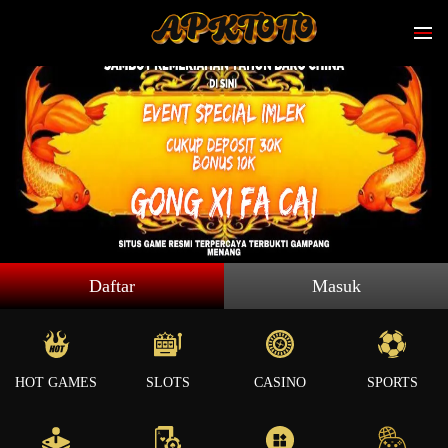
Daftar
Masuk
HOT GAMES
SLOTS
CASINO
SPORTS